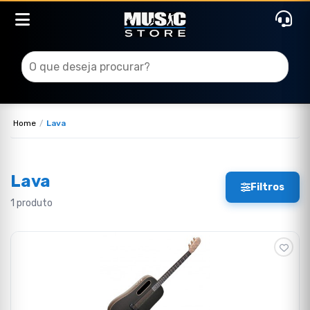
Home
Lava
Lava
Filtros
1 produto