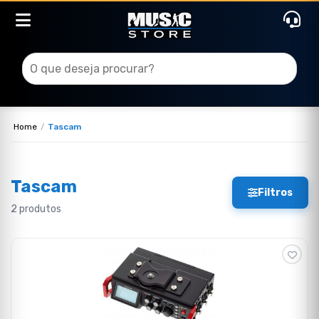
Home
Tascam
Tascam
Filtros
2 produtos