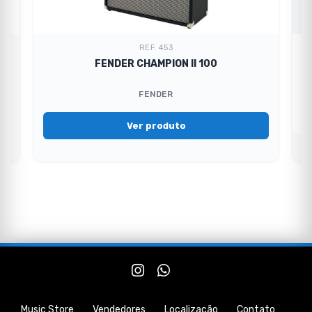
REF. 453
FENDER CHAMPION II 100
FENDER
Ver produto
Music Store
Vendedores
Localização
Contato