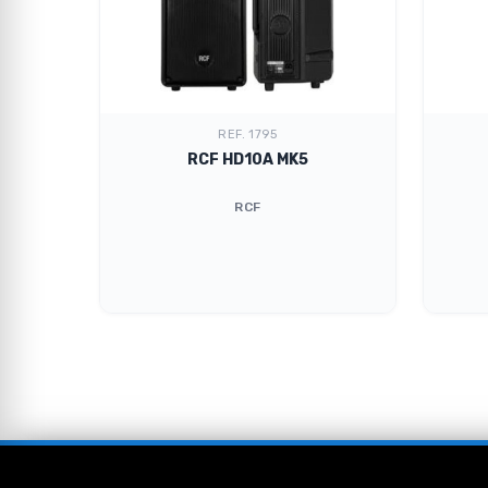
REF. 1795
XI
RCF HD10A MK5
RCF