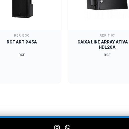
REF. 800
REF. 1197
RCF ART 945A
CAIXA LINE ARRAY ATIVA
HDL20A
RCF
RCF