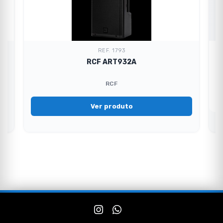
REF. 1793
RCF ART932A
RCF
Ver produto