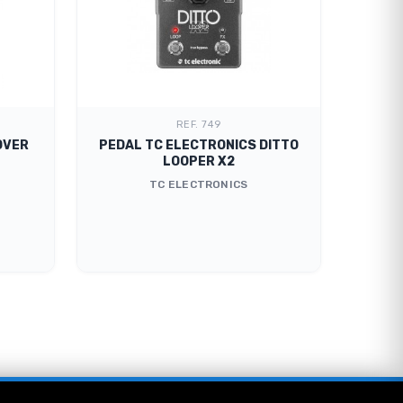
REF. 749
OVER
PEDAL TC ELECTRONICS DITTO
PED
LOOPER X2
TC ELECTRONICS