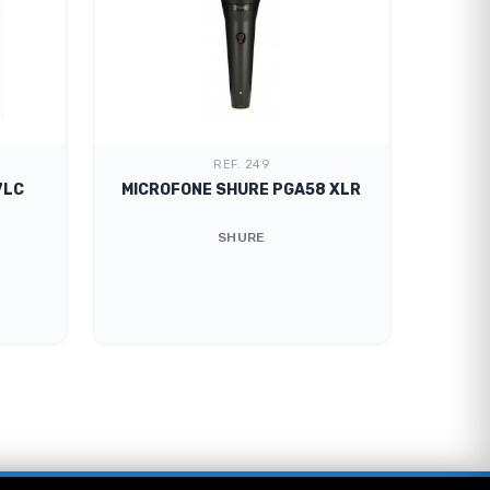
REF. 249
7LC
MICROFONE SHURE PGA58 XLR
SHURE