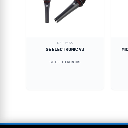
REF. 2136
TT
SE ELECTRONIC V3
MI
SE ELECTRONICS