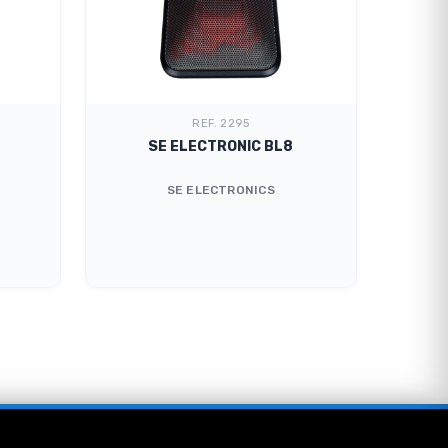
REF. 2295
SE ELECTRONIC BL8
B
SE ELECTRONICS