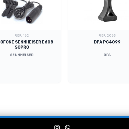
REF. 162
REF. 2065
ROFONE SENNHEISER E608
DPA PC4099
SOPRO
SENNHEISER
DPA