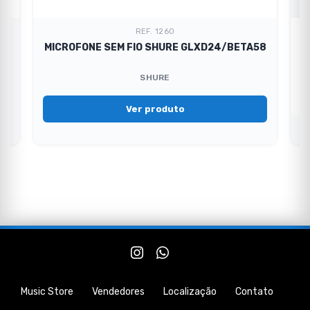
REF. 1260
58
MICROFONE SEM FIO SHURE GLXD24/BETA58
SHURE
Ver produto
Music Store
Vendedores
Localização
Contato