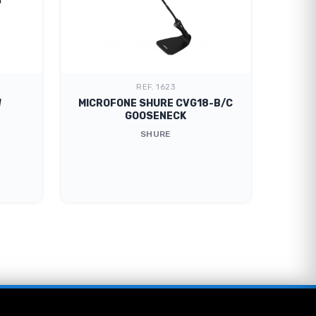
REF. 1623
W
MICROFONE SHURE CVG18-B/C
SE 
GOOSENECK
SHURE