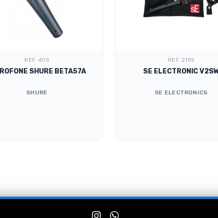
REF. 405
REF. 2159
CROFONE SHURE BETA57A
SE ELECTRONIC V2S
SHURE
SE ELECTRONICS