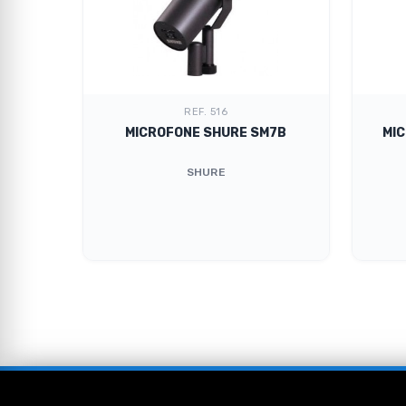
REF. 516
A58A
MICROFONE SHURE SM7B
MI
SHURE