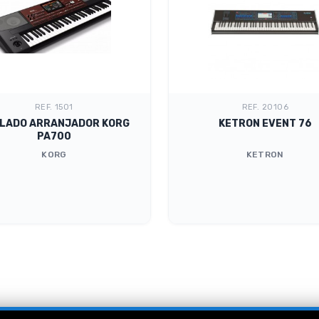
REF. 1501
REF. 20106
LADO ARRANJADOR KORG
KETRON EVENT 76
PA700
KORG
KETRON