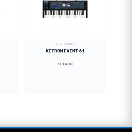
REF. 20108
KETRON EVENT 61
TECLA
KETRON